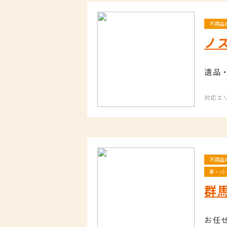
不用品
ノ
遺品
対応エ
不用品
車・バ
群
お任