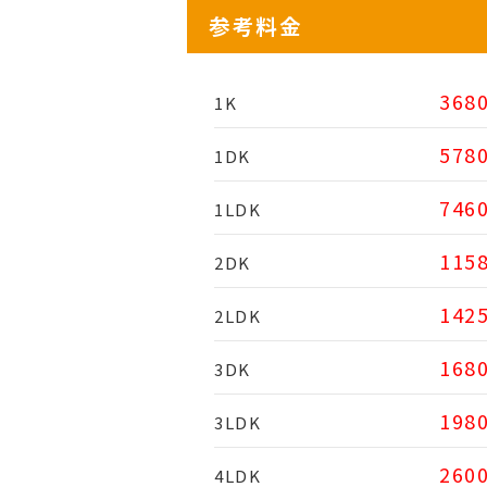
参考料金
368
1K
578
1DK
746
1LDK
115
2DK
142
2LDK
168
3DK
198
3LDK
260
4LDK