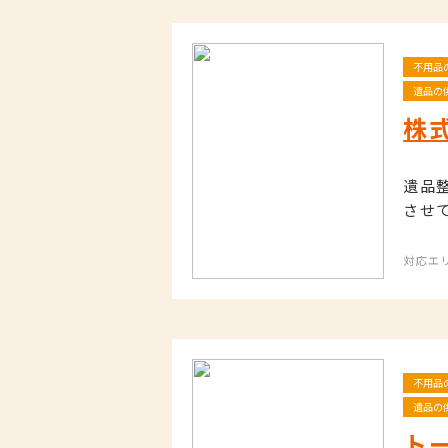
不用品
遺品の
株
遺品
させ
対応エ
不用品
遺品の
ト