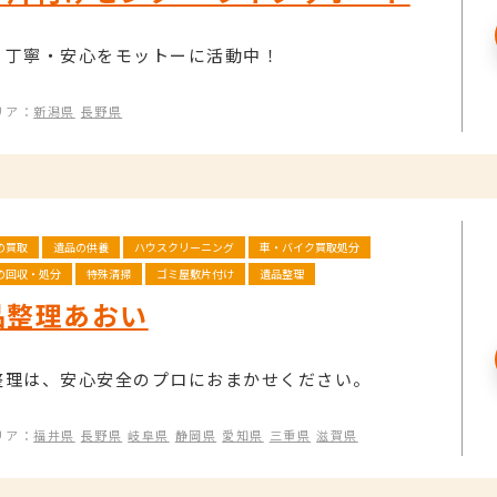
・丁寧・安心をモットーに活動中！
リア：
新潟県
長野県
の買取
遺品の供養
ハウスクリーニング
車・バイク買取処分
の回収・処分
特殊清掃
ゴミ屋敷片付け
遺品整理
品整理あおい
整理は、安心安全のプロにおまかせください。
リア：
福井県
長野県
岐阜県
静岡県
愛知県
三重県
滋賀県