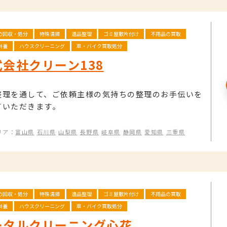
の回収・処分
特殊清掃
遺品整理
ゴミ屋敷片付け
不用品の買取
供養
ハウスクリーニング
車・バイク買取処分
式会社クリーン138
整理を通して、ご依頼主様の気持ちの整理のお手伝いを
ていただきます。
リア：
富山県
石川県
山梨県
長野県
岐阜県
静岡県
愛知県
三重県
の回収・処分
特殊清掃
遺品整理
ゴミ屋敷片付け
不用品の買取
供養
ハウスクリーニング
車・バイク買取処分
ータルクリーニング心花