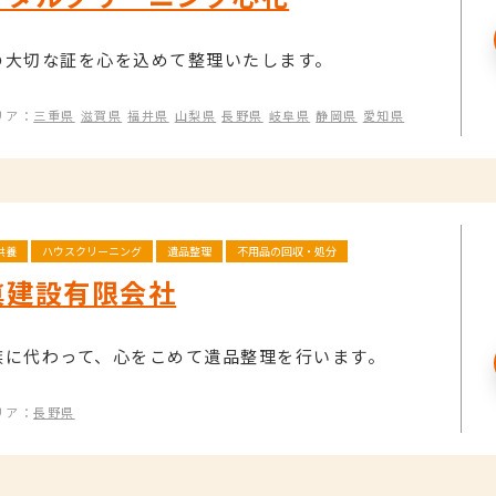
の大切な証を心を込めて整理いたします。
リア：
三重県
滋賀県
福井県
山梨県
長野県
岐阜県
静岡県
愛知県
供養
ハウスクリーニング
遺品整理
不用品の回収・処分
眞建設有限会社
族に代わって、心をこめて遺品整理を行います。
リア：
長野県