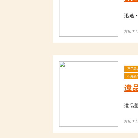
迅速
対応エ
不用品
不用品
遺
遺品
対応エ