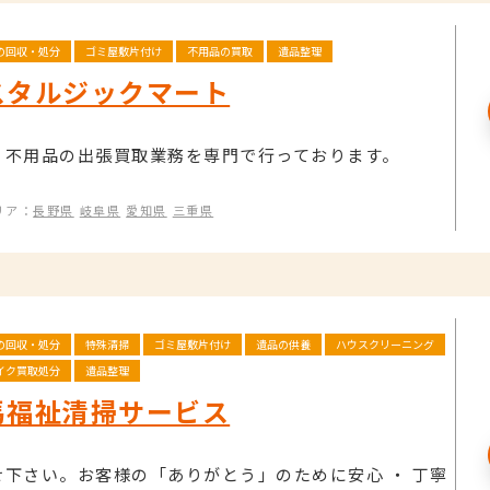
の回収・処分
ゴミ屋敷片付け
不用品の買取
遺品整理
スタルジックマート
・不用品の出張買取業務を専門で行っております。
リア：
長野県
岐阜県
愛知県
三重県
の回収・処分
特殊清掃
ゴミ屋敷片付け
遺品の供養
ハウスクリーニング
イク買取処分
遺品整理
馬福祉清掃サービス
せ下さい。お客様の「ありがとう」のために安心 ・ 丁寧