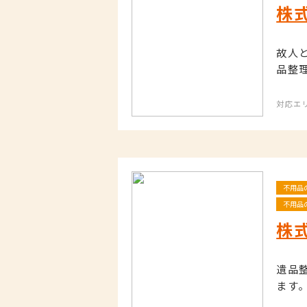
株
故人
品整
対応エ
不用品
不用品
株
遺品
ます