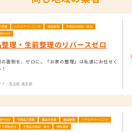
の買取
ハウスクリーニング
遺品整理
不用品の回収・処分
敷片付け
品整理・生前整理のリバースゼロ
様の面倒を、ゼロに。『お家の整理』は私達にお任せく
い！
リア：
埼玉県
東京都
敷片付け
不用品の買取
遺品の供養
遺品整理
ハウスクリーニング
イク買取処分
不用品の回収・処分
特殊清掃