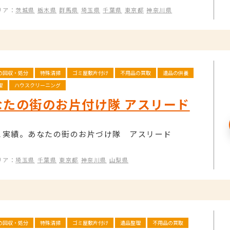
リア：
茨城県
栃木県
群馬県
埼玉県
千葉県
東京都
神奈川県
の回収・処分
特殊清掃
ゴミ屋敷片付け
不用品の買取
遺品の供養
理
ハウスクリーニング
なたの街のお片付け隊 アスリード
と実績。あなたの街のお片づけ隊 アスリード
リア：
埼玉県
千葉県
東京都
神奈川県
山梨県
の回収・処分
特殊清掃
ゴミ屋敷片付け
遺品整理
不用品の買取