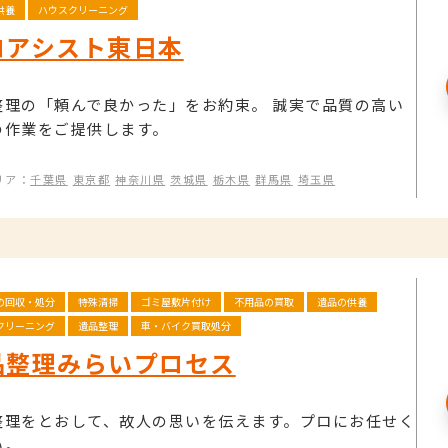
供養
ハウスクリーニング
ロアシスト東日本
整理の「頼んで良かった」をお約束。 誠実で品質の高い
の作業をご提供します。
リア：
千葉県
東京都
神奈川県
茨城県
栃木県
群馬県
埼玉県
の回収・処分
特殊清掃
ゴミ屋敷片付け
不用品の買取
遺品の供養
クリーニング
遺品整理
車・バイク買取処分
品整理みらいプロセス
整理をとおして、故人の思いを伝えます。プロにお任せく
い。