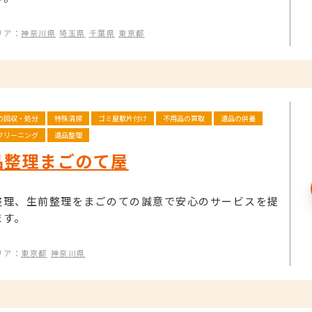
リア：
神奈川県
埼玉県
千葉県
東京都
の回収・処分
特殊清掃
ゴミ屋敷片付け
不用品の買取
遺品の供養
クリーニング
遺品整理
品整理まごのて屋
整理、生前整理をまごのての誠意で安心のサービスを提
ます。
リア：
東京都
神奈川県