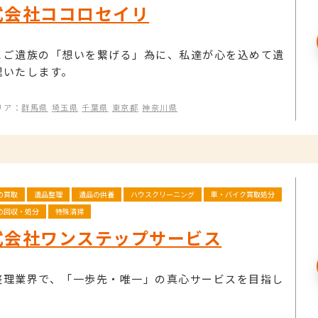
式会社ココロセイリ
とご遺族の「想いを繋げる」為に、私達が心を込めて遺
理いたします。
リア：
群馬県
埼玉県
千葉県
東京都
神奈川県
の買取
遺品整理
遺品の供養
ハウスクリーニング
車・バイク買取処分
の回収・処分
特殊清掃
式会社ワンステップサービス
整理業界で、「一歩先・唯一」の真心サービスを目指し
。