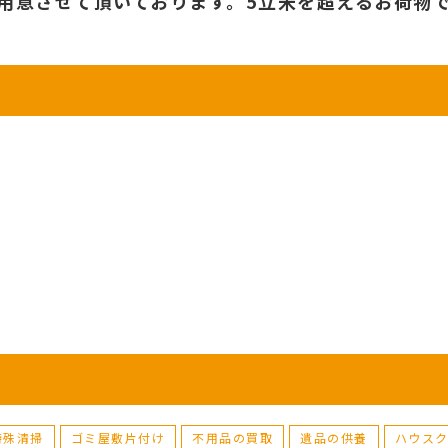
用意させて頂いております。5立米を超えるお荷物
特殊清掃
ゴミ屋敷片付け
不用品の買取
遺品の供養
ハウス