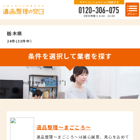
栃木県
24件(33件中）
条件を選択して業者を探す
[searchandfilter id="17"]
遺品整理～まごころ～
遺品整理～まごころ～は誠心誠意、真心を込めて