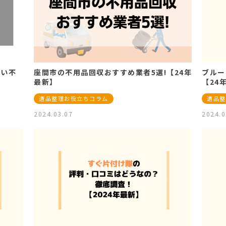
良い不
座間市の不用品回収おすすめ業者5選!【24年
ブルー
最新】
【24
遺品整理お役立ちコラム
遺品整
2024.03.07
2024.0