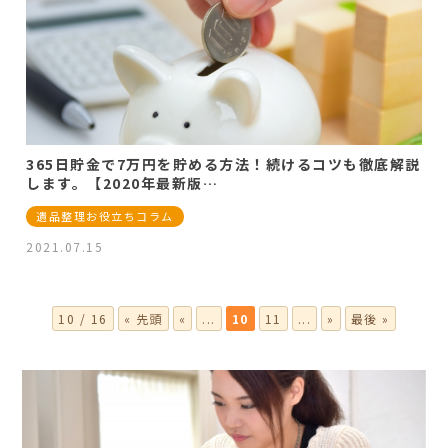
365日貯金で7万円を貯める方法！続けるコツも徹底解説
します。【2020年最新版…
遺品整理お役立ちコラム
2021.07.15
10 / 16
« 先頭
«
...
10
11
...
»
最後 »