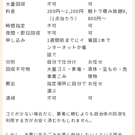
大量回収
不可
可
料金
200円～2,200円
軽トラ積み放題9,
（1点当たり）
800円～
時間指定
不可
可
夜間・即日回収
不可
可
申し込み
1週間前までにイ
電話1本で
ンターネットか電
話で
分別
自分で仕分け
お任せ
回収不可物
大量ゴミ・家電・
液体・生もの・危
事業ごみ
険物
搬出
指定場所に自分で
お任せ
運ぶ
清掃
不可
可
ゴミが少ない場合だと、業者に頼むよりも自治体の回収を
利用する方がお安く済むかもしれません。
しかし、大量に出たごみを早く処分したい！という場合