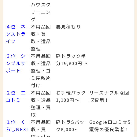
ハウスク
リーニン
グ
４位 ネ
不用品回
要見積もり
クストラ
収・買
イフ
取・遺品
整理
３位 シ
不用品回
軽トラック半
ンプルサ
収・遺品
分19,800円～
ポート
整理・ゴ
ミ屋敷片
付け
２位 エ
不用品回
お手軽パック
リーズナブルな回
コトミー
収・遺品
1,100円～
収費用！
整理・買
取
１位 く
不用品回
軽トラSパッ
Google口コミ☆5
らしNEXT
収・買
ク8,000~
獲得の優良業者！
取・引っ