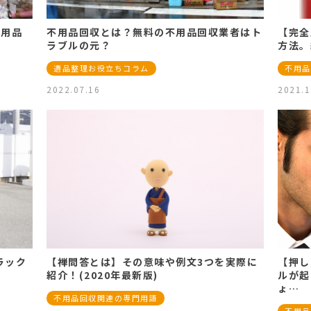
不用品
不用品回収とは？無料の不用品回収業者はト
【完全
ラブルの元？
方法。
遺品整理お役立ちコラム
不用品
2022.07.16
2021.1
ラック
【禅問答とは】その意味や例文3つを実際に
【押し
紹介！(2020年最新版)
ルが起
ょ…
不用品回収関連の専門用語