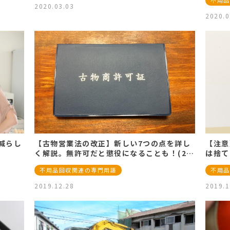
不用品
2020.03.03
2020.0
減らし
【古物営業法の改正】新しい7つの点を詳し
【注意
く解説。無許可だと懲役になることも！(2…
は捨て
不用品回収関連の専門用語
不用品
2019.12.28
2019.1