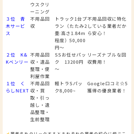
ウスクリ
ーニング
３位 青
不用品回
トラック1台プ
不用品回収に特化
木サービ
収
ラン（たたみ2
している業者だか
ス
畳:高さ1.84m
ら安心！
程度）50,000
円～
２位 K&
不用品回
SSお任せパッ
リーズナブルな回
Kベンリー
収・遺品
ク 13200円
収費用！
整理・便
～
利屋作業
１位 く
不用品回
軽トラSパッ
Google口コミ☆5
らしNEXT
収・買
ク8,000~
獲得の優良業者！
取・引っ
越し・遺
品整理・
生前整理
業者名をクリックするとそれぞれの業者の紹介に飛ぶこ