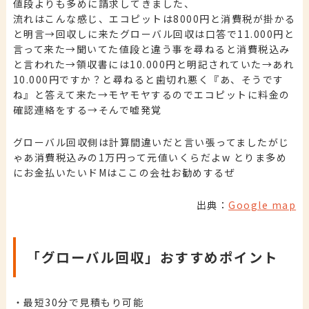
値段よりも多めに請求してきました、
流れはこんな感じ、エコピットは8000円と消費税が掛かる
と明言→回収しに来たグローバル回収は口答で11.000円と
言って来た→聞いてた値段と違う事を尋ねると消費税込み
と言われた→領収書には10.000円と明記されていた→あれ
10.000円ですか？と尋ねると歯切れ悪く『あ、そうです
ね』と答えて来た→モヤモヤするのでエコピットに料金の
確認連絡をする→そんで嘘発覚
グローバル回収側は計算間違いだと言い張ってましたがじ
ゃあ消費税込みの1万円って元値いくらだよw とりま多め
にお金払いたいドMはここの会社お勧めするぜ
出典：
Google map
「グローバル回収」おすすめポイント
・最短30分で見積もり可能