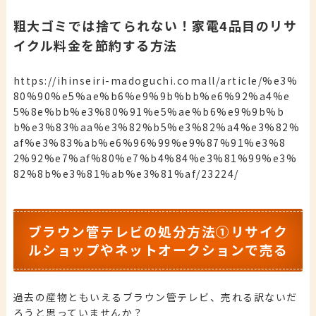
粗大ゴミでは捨てられない！家電4品目のリサ
イクル料金を節約する方法
https://ihinseiri-madoguchi.comall/article/%e3%
80%90%e5%ae%b6%e9%9b%bb%e6%92%a4%e
5%8e%bb%e3%80%91%e5%ae%b6%e9%9b%b
b%e3%83%aa%e3%82%b5%e3%82%a4%e3%82%
af%e3%83%ab%e6%96%99%e9%87%91%e3%8
2%92%e7%af%80%e7%b4%84%e3%81%99%e3%
82%8b%e3%81%ab%e3%81%af/23224/
ブラウン管テレビの処分方法①リサイク
ルショップやネットオークションで売る
過去の産物ともいえるブラウン管テレビ、売れる訳ないだ
ろうと思っていませんか？